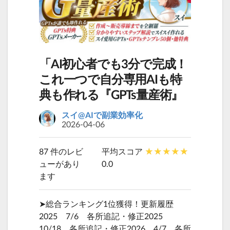
「AI初心者でも3分で完成！
これ一つで自分専用AIも特
典も作れる『GPTs量産術』
スイ@AIで副業効率化
2026-04-06
87 件のレビ
平均スコア
ューがあり
0.0
ます
➤総合ランキング1位獲得！更新履歴
2025 7/6 各所追記・修正2025
10/18 各所追記・修正2026 4/7 各所