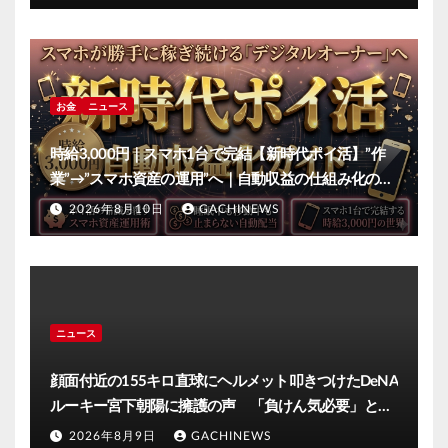
お金
ニュース
時給3,000円｜スマホ1台で完結【新時代ポイ活】”作
業”→”スマホ資産の運用”へ｜自動収益の仕組み化の全
手順
2026年8月10日
GACHINEWS
ニュース
顔面付近の155キロ直球にヘルメット叩きつけたDeNA
ルーキー宮下朝陽に擁護の声 「負けん気必要」と球
団OB(J-CASTニュース)
2026年8月9日
GACHINEWS