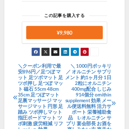
この記事を購入する
¥9,980
＼クーポン利用で最
＼ 1000円ポッキリ
投
安896円／足つぼ マ
／ オルニチン サプリ
稿
ット 足ツボマット 足
メント 約1ヶ月分 1日
ツボ押し 足つぼ マッ
2粒にオルニチン
ナ
ト 磁石 55cm 48cm
400mg配合 しじみ
ビ
35cm 足つぼマット
914個分 ornithin
足裏マッサージ マッ
supplement 効果 メー
ゲ
サージマット 円形 足
ル便送料無料 活力サ
ー
踏み ツボ押しマット
ポート 栄養補助食
指圧ボードマット ツ
品 L-オルニチン サ
シ
ボ刺激 疲労軽減 リフ
プリ 宴会部長 お酒を
ョ