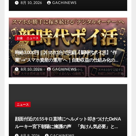
ス)
8月 10, 2026
GACHINEWS
お金
ニュース
時給3,000円｜スマホ1台で完結【新時代ポイ活】”作
業”→”スマホ資産の運用”へ｜自動収益の仕組み化の全
手順
8月 10, 2026
GACHINEWS
ニュース
顔面付近の155キロ直球にヘルメット叩きつけたDeNA
ルーキー宮下朝陽に擁護の声 「負けん気必要」と球
団OB(J-CASTニュース)
8月 9, 2026
GACHINEWS