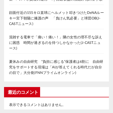
顔面付近の155キロ直球にヘルメット叩きつけたDeNAルー
キー宮下朝陽に擁護の声 「負けん気必要」と球団OB(J-
CASTニュース)
混雑する電車で「痛い！痛い！」隣の女性の理不尽な訴え
に困惑 時間が過ぎるのを待つしかなかった(J-CASTニュ
ース)
夏休みの自由研究 “負担に感じる”保護者は6割に 自由研
究をサポートする現場は「AIが答えてくれる時代だが自分
の目で」大分発(FNNプライムオンライン)
最近のコメント
表示できるコメントはありません。