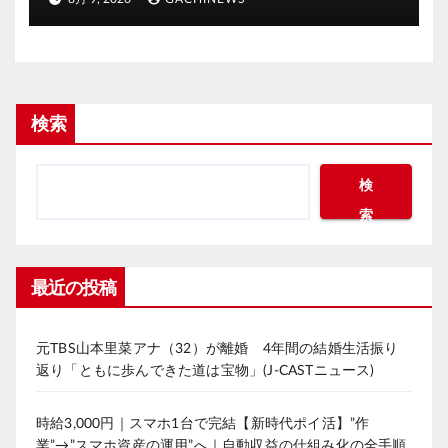
検索
検
索
最近の投稿
元TBS山本里菜アナ（32）が離婚 4年間の結婚生活振り
返り「ともに歩んできた道は宝物」(J-CASTニュース)
時給3,000円｜スマホ1台で完結【新時代ポイ活】”作
業”→”スマホ資産の運用”へ｜自動収益の仕組み化の全手順