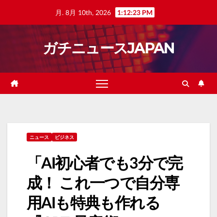
Skip
月. 8月 10th, 2026
1:12:24 PM
to
content
ガチニュースJAPAN
ニュース
ビジネス
「AI初心者でも3分で完
成！ これ一つで自分専
用AIも特典も作れる