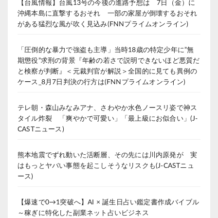
【台風情報】台風13号の今後の進路予想は 7日（金）に
沖縄本島に直撃するおそれ 一部の家屋が倒壊するおそれ
がある猛烈な風が吹く見込み(FNNプライムオンライン)
「圧倒的な暴力で強盗も主導」当時18歳の特定少年に”無
期懲役”求刑の背景『年齢の若さで説明できないほど悪質だ
と検察が判断』＜元裁判官が解説＞全国的に見ても異例の
ケース_8月7日判決の行方は(FNNプライムオンライン)
テレ朝・森山みなみアナ、さわやか水色ノースリ姿で神ス
タイル炸裂 「爽やかで可愛い」「最上級にお似合い」(J-
CASTニュース)
熊本地震でずれ動いた活断層、その先には川内原発が 実
はもっとヤバい事態を起こしそうなリスクも(J-CASTニュ
ース)
【爆速で0→1突破へ】AI × 誕生日占い鑑定書作成バイブル
～稼ぎに特化した副業ネット占いビジネス