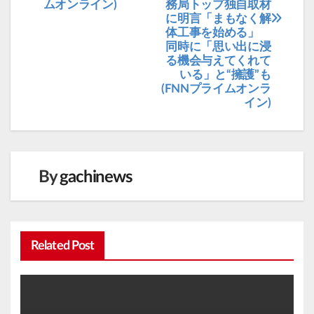
ビ
ムオンライン)
務局トップ独自取材
に明言「まもなく解
ゲ
体工事を始める」
ー
同時に「思い出に浸
る機会与えてくれて
シ
いる」と“擁護”も
ョ
(FNNプライムオンラ
イン)
ン
By
gachinews
Related Post