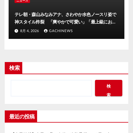
ニュース
テレ朝・森山みなみアナ、さわやか水色ノースリ姿で
神スタイル炸裂 「爽やかで可愛い」「最上級にお似
合い」(J-CASTニュース)
8月 4, 2026
GACHINEWS
検索
検
索
最近の投稿