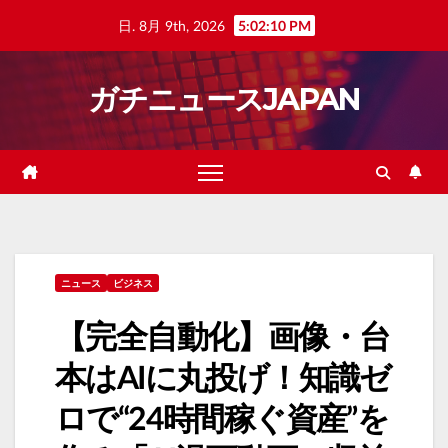
Skip
日. 8月 9th, 2026
5:02:11 PM
to
content
ガチニュースJAPAN
ニュース
ビジネス
【完全自動化】画像・台
本はAIに丸投げ！知識ゼ
ロで“24時間稼ぐ資産”を