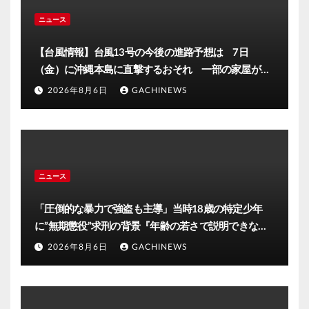
ニュース
【台風情報】台風13号の今後の進路予想は 7日
（金）に沖縄本島に直撃するおそれ 一部の家屋が倒
壊するおそれがある猛烈な風が吹く見込み(FNNプライ
2026年8月6日
GACHINEWS
ムオンライン)
ニュース
「圧倒的な暴力で強盗も主導」当時18歳の特定少年
に”無期懲役”求刑の背景『年齢の若さで説明できない
ほど悪質だと検察が判断』＜元裁判官が解説＞全国的
2026年8月6日
GACHINEWS
に見ても異例のケース_8月7日判決の行方は(FNNプラ
イムオンライン)