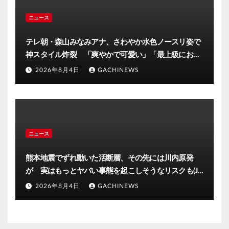
ニュース
テレ朝・森山みなみアナ、さわやか水色ノースリ姿で
神スタイル炸裂 「爽やかで可愛い」「最上級にお似
合い」(J-CASTニュース)
2026年8月4日
GACHINEWS
ニュース
熊本地震でずれ動いた活断層、その先には川内原発
が 実はもっとヤバい事態を起こしそうなリスクも(J-
CASTニュース)
2026年8月4日
GACHINEWS