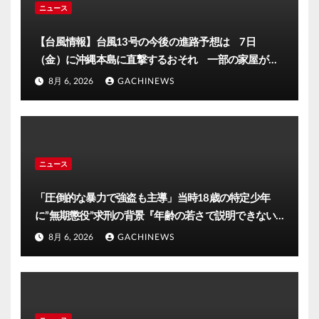
ニュース
【台風情報】台風13号の今後の進路予想は 7日
（金）に沖縄本島に直撃するおそれ 一部の家屋が倒
壊するおそれがある猛烈な風が吹く見込み(FNNプライ
8月 6, 2026
GACHINEWS
ムオンライン)
ニュース
「圧倒的な暴力で強盗も主導」当時18歳の特定少年
に”無期懲役”求刑の背景『年齢の若さで説明できない
ほど悪質だと検察が判断』＜元裁判官が解説＞全国的
8月 6, 2026
GACHINEWS
に見ても異例のケース_8月7日判決の行方は(FNNプラ
イムオンライン)