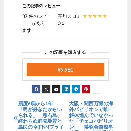
この記事のレビュー
37 件のレビ
平均スコア
ューがあり
0.0
ます
この記事を購入する
¥9,980
震度6弱から1年
大阪・関西万博の海
投
「島が好きだからい
外パビリオンで唯一
稿
られる」 悪石島、
解体進んでいなかっ
終わらぬ群発地震と
た「チェコパビリオ
ナ
島民の今(FNNプライ
ン」 博覧会国際事