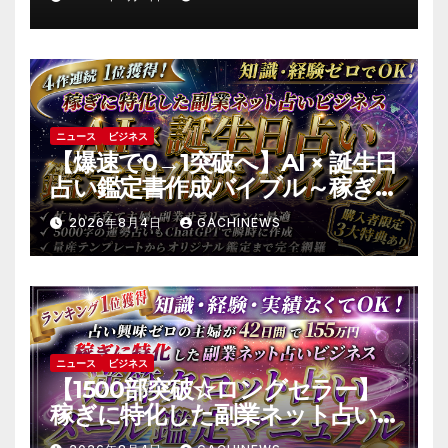
スクも(J-CASTニュース)
ニュース
ビジネス
【爆速で0→1突破へ】AI × 誕生日
占い鑑定書作成バイブル～稼ぎ
に特化した副業ネット占いビジ
2026年8月4日
GACHINEWS
ネス
ニュース
ビジネス
【1500部突破☆ロングセラー】
稼ぎに特化した副業ネット占い
のバイブル～逆算タロット占い