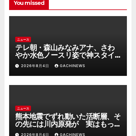
You missed
ニュース
テレ朝・森山みなみアナ、さわ
やか水色ノースリ姿で神スタイ
ル炸裂 「爽やかで可愛い」「最
2026年8月4日
GACHINEWS
上級にお似合い」(J-CASTニュー
ス)
ニュース
熊本地震でずれ動いた活断層、そ
の先には川内原発が 実はもっ
とヤバい事態を起こしそうなリ
2026年8月4日
GACHINEWS