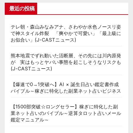
最近の投稿
テレ朝・森山みなみアナ、さわやか水色ノースリ姿
で神スタイル炸裂 「爽やかで可愛い」「最上級に
お似合い」(J-CASTニュース)
熊本地震でずれ動いた活断層、その先には川内原発
が 実はもっとヤバい事態を起こしそうなリスクも
(J-CASTニュース)
【爆速で0→1突破へ】AI × 誕生日占い鑑定書作成
バイブル～稼ぎに特化した副業ネット占いビジネス
【1500部突破☆ロングセラー】稼ぎに特化した副
業ネット占いのバイブル～逆算タロット占いメール
鑑定マニュアル～