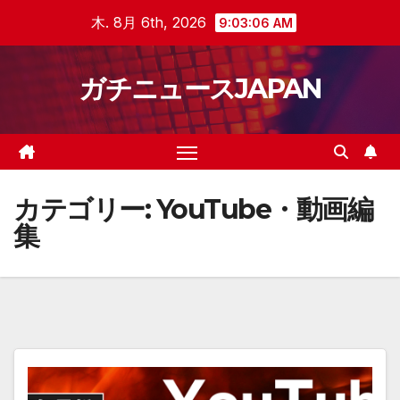
Skip
木. 8月 6th, 2026
9:03:07 AM
to
content
ガチニュースJAPAN
カテゴリー:
YouTube・動画編
集